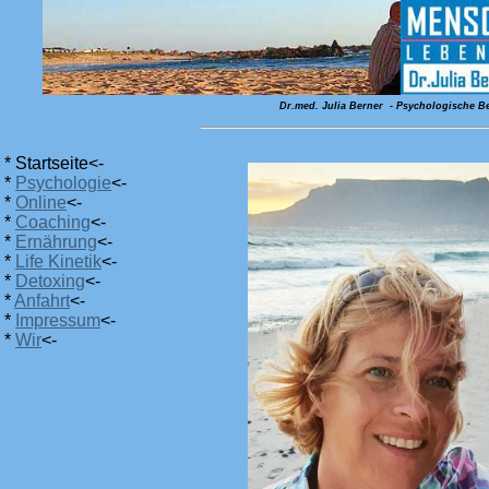
Dr.med. Julia Berner - Psychologische Be
* Startseite<-
*
Psychologie
<-
*
Online
<-
*
Coaching
<-
*
Ernährung
<-
*
Life Kinetik
<-
*
Detoxing
<-
*
Anfahrt
<-
*
Impressum
<-
*
Wir
<-